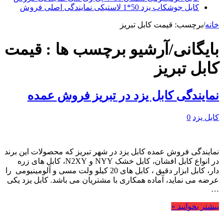
کابل جوشکاب یزد 50*1 لاستیکی نمایندگی اصلی فروش
خانه
/
برچسب:
قیمت کابل تبریز
بایگانی/آرشیو برچسب ها :
قیمت
کابل تبریز
نمایندگی کابل یزد در تبریز فروش عمده
کابل یزد
0
نمایندگی فروش عمده کابل یزد در شهر تبریز که محصولات این برند
در انواع کابل افشان، کابل خشک NYY و N2XY، کابل های زره
دار، کابل ابزار دقیق ، کابل های 20 کیلو ولت مسی و آلومینیومی را
عرضه می نماید، آماده همکاری با مشتریان می باشد. کابل یزد یکی
…
بیشتر بخوانید »