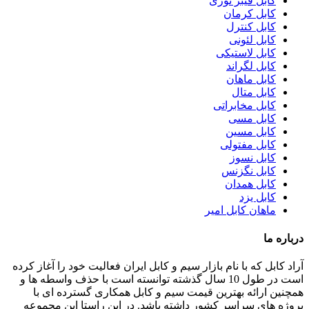
کابل فیبر نوری
کابل کرمان
کابل کنترل
کابل لئونی
کابل لاستیکی
کابل لگراند
کابل ماهان
کابل متال
کابل مخابراتی
کابل مسی
کابل مسین
کابل مفتولی
کابل نسوز
کابل نگزنس
کابل همدان
کابل یزد
ماهان کابل امیر
درباره ما
آراد کابل که با نام بازار سیم و کابل ایران فعالیت خود را آغاز کرده
است در طول 10 سال گذشته توانسته است با حذف واسطه ها و
همچنین ارائه بهترین قیمت سیم و کابل همکاری گسترده ای با
پروژه های سراسر کشور داشته باشد. در این راستا این مجموعه