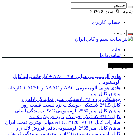
شنبه , آگوست 8 2026
حساب کاربری
خانه
تماس با ما
آخرین خبرها
هادی آلومینیومی هوایی 50*1 AAC + کارخانه تولید کابل
آلومینیومی
هادی هوایی آلومینیومی AAC و AAAC و ACSR + کارخانه
ماهان کابل امیر
جوشکاب یزد 2.5*3 لاستیکی نسوز نمایندگی لاله زار
کابل 1.5*2 لاستیکی جوشکاب یزد لیست قیمت روز
ماهان کابل امیر 50*2 آلومینیومی PVC نمایندگی اصلی
کابل 1.5*3 لاستیکی جوشکاب یزد فروش عمده
صادرات کابل 16+70+120*3 ABC هوایی بهترین قیمت ایران
ماهان کابل امیر 35*2 آلومینیومی دفتر فروش لاله زار
کابل آلومینیومی سمنان 16*4 پی وی سی نمایندگی فروش