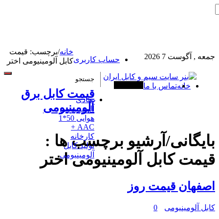
خانه
/
برچسب:
قیمت
جمعه , آگوست 7 2026
حساب کاربری
کابل آلومینیومی اختر
خانه
تماس با ما
آخرین خبرها
قیمت کابل برق
هادی
آلومینیومی
آلومینیومی
هوایی 50*1
AAC +
کارخانه
بایگانی/آرشیو برچسب ها :
تولید کابل
آلومینیومی
قیمت کابل آلومینیومی اختر
اصفهان قیمت روز
کابل آلومینیومی
0