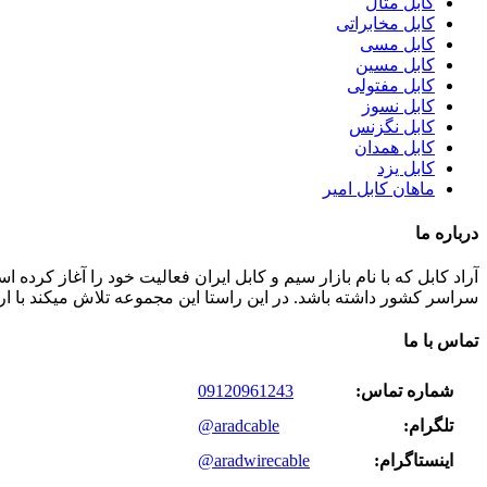
کابل متال
کابل مخابراتی
کابل مسی
کابل مسین
کابل مفتولی
کابل نسوز
کابل نگزنس
کابل همدان
کابل یزد
ماهان کابل امیر
درباره ما
سراسر کشور داشته باشد. در این راستا این مجموعه تلاش میکند با ا
تماس با ما
شماره تماس:
09120961243
تلگرام:
@aradcable
اینستاگرام:
@aradwirecable