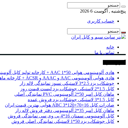
پنج‌شنبه , آگوست 6 2026
حساب کاربری
خانه
تماس با ما
آخرین خبرها
هادی آلومینیومی هوایی 50*1 AAC + کارخانه تولید کابل آلومینیومی
هادی هوایی آلومینیومی AAC و AAAC و ACSR + کارخانه ماهان کابل امیر
جوشکاب یزد 2.5*3 لاستیکی نسوز نمایندگی لاله زار
کابل 1.5*2 لاستیکی جوشکاب یزد لیست قیمت روز
ماهان کابل امیر 50*2 آلومینیومی PVC نمایندگی اصلی
کابل 1.5*3 لاستیکی جوشکاب یزد فروش عمده
صادرات کابل 16+70+120*3 ABC هوایی بهترین قیمت ایران
ماهان کابل امیر 35*2 آلومینیومی دفتر فروش لاله زار
کابل آلومینیومی سمنان 16*4 پی وی سی نمایندگی فروش
کابل جوشکاب یزد 50*1 لاستیکی نمایندگی اصلی فروش