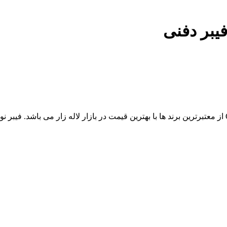
یبر دفنی
مجموعه آراد کابل، مرکز فروش عمده فیبر نوری 12 کر دفنی OBUC از معتبرترین برند ها با بهترین قیمت در با