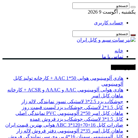
یکشنبه , آگوست 9 2026
حساب کاربری
خانه
تماس با ما
آخرین خبرها
هادی آلومینیومی هوایی 50*1 AAC + کارخانه تولید کابل
آلومینیومی
هادی هوایی آلومینیومی AAC و AAAC و ACSR + کارخانه
ماهان کابل امیر
جوشکاب یزد 2.5*3 لاستیکی نسوز نمایندگی لاله زار
کابل 1.5*2 لاستیکی جوشکاب یزد لیست قیمت روز
ماهان کابل امیر 50*2 آلومینیومی PVC نمایندگی اصلی
کابل 1.5*3 لاستیکی جوشکاب یزد فروش عمده
صادرات کابل 16+70+120*3 ABC هوایی بهترین قیمت ایران
ماهان کابل امیر 35*2 آلومینیومی دفتر فروش لاله زار
کابل آلومینیومی سمنان 16*4 پی وی سی نمایندگی فروش