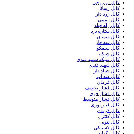
کابل دو زوجی
کابل رسانا
کابل زره دار
کابل زمینی
کابل ژله فیلد
کابل ستاره یزد
کابل سمنان
کابل سه فاز
کابل سیمکو
کابل شبکه
کابل شبکه شهید قندی
کابل شهید قندی
کابل شیلد دار
کابل ضد آب
کابل فرمان
کابل فشار ضعیف
کابل فشار قوی
کابل فشار متوسط
کابل فیبر نوری
کابل کرمان
کابل کنترل
کابل لئونی
کابل لاستیکی
کابل لگراند