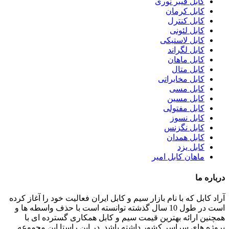
کابل فیبر نوری
کابل کرمان
کابل کنترل
کابل لئونی
کابل لاستیکی
کابل لگراند
کابل ماهان
کابل متال
کابل مخابراتی
کابل مسی
کابل مسین
کابل مفتولی
کابل نسوز
کابل نگزنس
کابل همدان
کابل یزد
ماهان کابل امیر
درباره ما
آراد کابل که با نام بازار سیم و کابل ایران فعالیت خود را آغاز کرده
است در طول 10 سال گذشته توانسته است با حذف واسطه ها و
همچنین ارائه بهترین قیمت سیم و کابل همکاری گسترده ای با
پروژه های سراسر کشور داشته باشد. در این راستا این مجموعه