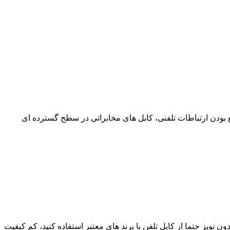
زی است که با وجود وسیع بودن ارتباطات تلفنی، کابل های مخابراتی در سطح گسترده ای
 باکیفیت و بدون نویز حتما از کابل تلفن با برند های معتبر استفاده کنید، کم کیفیت