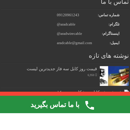
تماس با ما
شماره تماس:
09120961243
تلگرام:
@aradcable
اینستاگرام:
@aradwirecable
ایمیل:
aradcable@gmail.com
نوشته های تازه
قیمت روز کابل سه فاز جدیدترین لیست
6,950
فروش ویژه کابل جوشکاری نمره ۱۶
6,435
قالب صحیفه.
لایسنس فعال نشده است، برای فعال کردن لایسنس به صفحه
با ما تماس بگیرید
تنظیمات پوسته بروید.
لیست قیمت سیم و کابل آلومینیومی پخش عمده
5,396