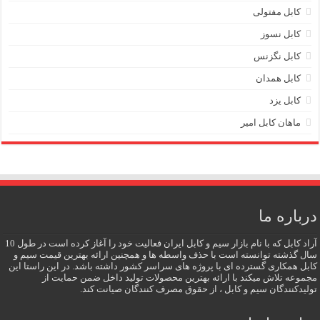
کابل مفتولی
کابل نسوز
کابل نگزنس
کابل همدان
کابل یزد
ماهان کابل امیر
درباره ما
آراد کابل که با نام بازار سیم و کابل ایران فعالیت خود را آغاز کرده است در طول 10
سال گذشته توانسته است با حذف واسطه ها و همچنین ارائه بهترین قیمت سیم و
کابل همکاری گسترده ای با پروژه های سراسر کشور داشته باشد. در این راستا این
مجموعه تلاش میکند با ارائه بهترین محصولات تولید داخل ضمن حمایت از
تولیدکنندگان سیم و کابل ، از حقوق مصرف کنندگان صیانت کند.