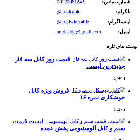
شماره تماس:
09120961243
تلگرام:
@aradcable
اینستاگرام:
@aradwirecable
ایمیل:
aradcable@gmail.com
نوشته های تازه
قیمت روز کابل سه فاز
جدیدترین لیست
6,948
فروش ویژه کابل
جوشکاری نمره ۱۶
6,435
لیست قیمت
سیم و کابل آلومینیومی پخش عمده