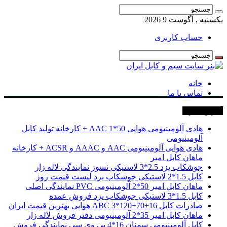
یکشنبه , آگوست 9 2026
حساب کاربری
خانه
تماس با ما
آخرین خبرها
هادی آلومینیومی هوایی 50*1 AAC + کارخانه تولید کابل
آلومینیومی
هادی هوایی آلومینیومی AAC و AAAC و ACSR + کارخانه
ماهان کابل امیر
جوشکاب یزد 2.5*3 لاستیکی نسوز نمایندگی لاله زار
کابل 1.5*2 لاستیکی جوشکاب یزد لیست قیمت روز
ماهان کابل امیر 50*2 آلومینیومی PVC نمایندگی اصلی
کابل 1.5*3 لاستیکی جوشکاب یزد فروش عمده
صادرات کابل 16+70+120*3 ABC هوایی بهترین قیمت ایران
ماهان کابل امیر 35*2 آلومینیومی دفتر فروش لاله زار
کابل آلومینیومی سمنان 16*4 پی وی سی نمایندگی فروش