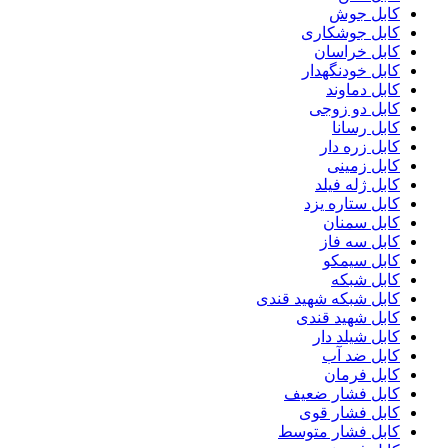
کابل جوش
کابل جوشکاری
کابل خراسان
کابل خودنگهدار
کابل دماوند
کابل دو زوجی
کابل رسانا
کابل زره دار
کابل زمینی
کابل ژله فیلد
کابل ستاره یزد
کابل سمنان
کابل سه فاز
کابل سیمکو
کابل شبکه
کابل شبکه شهید قندی
کابل شهید قندی
کابل شیلد دار
کابل ضد آب
کابل فرمان
کابل فشار ضعیف
کابل فشار قوی
کابل فشار متوسط