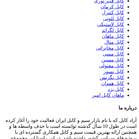
کابل فیبر نوری
کابل کرمان
کابل کنترل
کابل لئونی
کابل لاستیکی
کابل لگراند
کابل ماهان
کابل متال
کابل مخابراتی
کابل مسی
کابل مسین
کابل مفتولی
کابل نسوز
کابل نگزنس
کابل همدان
کابل یزد
ماهان کابل امیر
درباره ما
آراد کابل که با نام بازار سیم و کابل ایران فعالیت خود را آغاز کرده
است در طول 10 سال گذشته توانسته است با حذف واسطه ها و
همچنین ارائه بهترین قیمت سیم و کابل همکاری گسترده ای با
پروژه های سراسر کشور داشته باشد. در این راستا این مجموعه