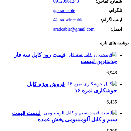
شماره تماس:
09120961243
تلگرام:
@aradcable
اینستاگرام:
@aradwirecable
ایمیل:
aradcable@gmail.com
نوشته های تازه
قیمت روز کابل سه فاز
جدیدترین لیست
6,948
فروش ویژه کابل
جوشکاری نمره ۱۶
6,435
لیست قیمت
سیم و کابل آلومینیومی پخش عمده
5,395