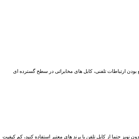
زی است که با وجود وسیع بودن ارتباطات تلفنی، کابل های مخابراتی در سطح گسترده ای
 باکیفیت و بدون نویز حتما از کابل تلفن با برند های معتبر استفاده کنید، کم کیفیت