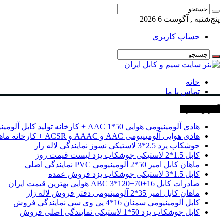
پنج‌شنبه , آگوست 6 2026
حساب کاربری
خانه
تماس با ما
آخرین خبرها
هادی آلومینیومی هوایی 50*1 AAC + کارخانه تولید کابل آلومینیومی
هادی هوایی آلومینیومی AAC و AAAC و ACSR + کارخانه ماهان کابل امیر
جوشکاب یزد 2.5*3 لاستیکی نسوز نمایندگی لاله زار
کابل 1.5*2 لاستیکی جوشکاب یزد لیست قیمت روز
ماهان کابل امیر 50*2 آلومینیومی PVC نمایندگی اصلی
کابل 1.5*3 لاستیکی جوشکاب یزد فروش عمده
صادرات کابل 16+70+120*3 ABC هوایی بهترین قیمت ایران
ماهان کابل امیر 35*2 آلومینیومی دفتر فروش لاله زار
کابل آلومینیومی سمنان 16*4 پی وی سی نمایندگی فروش
کابل جوشکاب یزد 50*1 لاستیکی نمایندگی اصلی فروش