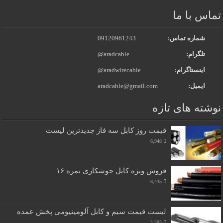
تماس با ما
شماره تماس:
09120961243
تلگرام:
@aradcable
اینستاگرام:
@aradwirecable
ایمیل:
aradcable@gmail.com
نوشته های تازه
قیمت روز کابل سه فاز جدیدترین لیست
6,948
فروش ویژه کابل جوشکاری نمره ۱۶
6,435
لیست قیمت سیم و کابل آلومینیومی پخش عمده
5,395