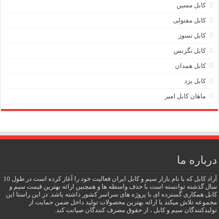
کابل مسین
کابل مفتولی
کابل نسوز
کابل نگزنس
کابل همدان
کابل یزد
ماهان کابل امیر
درباره ما
آراد کابل که با نام بازار سیم و کابل ایران فعالیت خود را آغاز کرده است در طول 10
سال گذشته توانسته است با حذف واسطه ها و همچنین ارائه بهترین قیمت سیم و
کابل همکاری گسترده ای با پروژه های سراسر کشور داشته باشد. در این راستا این
مجموعه تلاش میکند با ارائه بهترین محصولات تولید داخل ضمن حمایت از
تولیدکنندگان سیم و کابل ، از حقوق مصرف کنندگان صیانت کند.