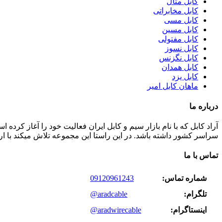
کابل متال
کابل مخابراتی
کابل مسی
کابل مسین
کابل مفتولی
کابل نسوز
کابل نگزنس
کابل همدان
کابل یزد
ماهان کابل امیر
درباره ما
سراسر کشور داشته باشد. در این راستا این مجموعه تلاش میکند با ا
تماس با ما
شماره تماس:
09120961243
تلگرام:
@aradcable
اینستاگرام:
@aradwirecable