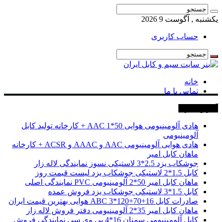
یکشنبه , آگوست 9 2026
حساب کاربری
خانه
تماس با ما
آخرین خبرها
هادی آلومینیومی هوایی 50*1 AAC + کارخانه تولید کابل
آلومینیومی
هادی هوایی آلومینیومی AAC و AAAC و ACSR + کارخانه
ماهان کابل امیر
جوشکاب یزد 2.5*3 لاستیکی نسوز نمایندگی لاله زار
کابل 1.5*2 لاستیکی جوشکاب یزد لیست قیمت روز
ماهان کابل امیر 50*2 آلومینیومی PVC نمایندگی اصلی
کابل 1.5*3 لاستیکی جوشکاب یزد فروش عمده
صادرات کابل 16+70+120*3 ABC هوایی بهترین قیمت ایران
ماهان کابل امیر 35*2 آلومینیومی دفتر فروش لاله زار
کابل آلومینیومی سمنان 16*4 پی وی سی نمایندگی فروش