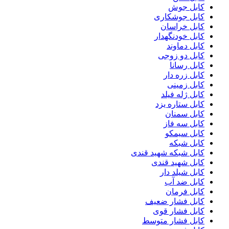
کابل جوش
کابل جوشکاری
کابل خراسان
کابل خودنگهدار
کابل دماوند
کابل دو زوجی
کابل رسانا
کابل زره دار
کابل زمینی
کابل ژله فیلد
کابل ستاره یزد
کابل سمنان
کابل سه فاز
کابل سیمکو
کابل شبکه
کابل شبکه شهید قندی
کابل شهید قندی
کابل شیلد دار
کابل ضد آب
کابل فرمان
کابل فشار ضعیف
کابل فشار قوی
کابل فشار متوسط