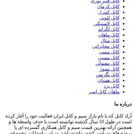
کابل فیبر نوری
کابل کرمان
کابل کنترل
کابل لئونی
کابل لاستیکی
کابل لگراند
کابل ماهان
کابل متال
کابل مخابراتی
کابل مسی
کابل مسین
کابل مفتولی
کابل نسوز
کابل نگزنس
کابل همدان
کابل یزد
ماهان کابل امیر
درباره ما
آراد کابل که با نام بازار سیم و کابل ایران فعالیت خود را آغاز کرده
است در طول 10 سال گذشته توانسته است با حذف واسطه ها و
همچنین ارائه بهترین قیمت سیم و کابل همکاری گسترده ای با
پروژه های سراسر کشور داشته باشد. در این راستا این مجموعه