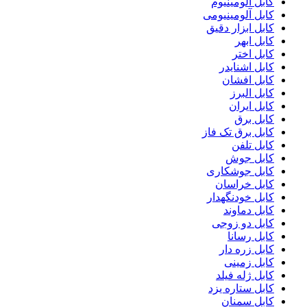
کابل آلومینیوم
کابل آلومینیومی
کابل ابزار دقیق
کابل ابهر
کابل اختر
کابل اشنایدر
کابل افشان
کابل البرز
کابل ایران
کابل برق
کابل برق تک فاز
کابل تلفن
کابل جوش
کابل جوشکاری
کابل خراسان
کابل خودنگهدار
کابل دماوند
کابل دو زوجی
کابل رسانا
کابل زره دار
کابل زمینی
کابل ژله فیلد
کابل ستاره یزد
کابل سمنان