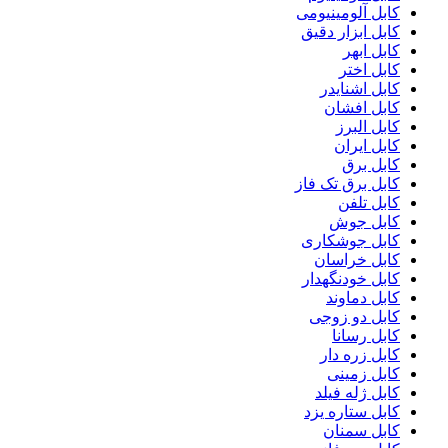
کابل آلومینیومی
کابل ابزار دقیق
کابل ابهر
کابل اختر
کابل اشنایدر
کابل افشان
کابل البرز
کابل ایران
کابل برق
کابل برق تک فاز
کابل تلفن
کابل جوش
کابل جوشکاری
کابل خراسان
کابل خودنگهدار
کابل دماوند
کابل دو زوجی
کابل رسانا
کابل زره دار
کابل زمینی
کابل ژله فیلد
کابل ستاره یزد
کابل سمنان