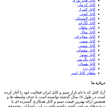
کابل فیبر نوری
کابل کرمان
کابل کنترل
کابل لئونی
کابل لاستیکی
کابل لگراند
کابل ماهان
کابل متال
کابل مخابراتی
کابل مسی
کابل مسین
کابل مفتولی
کابل نسوز
کابل نگزنس
کابل همدان
کابل یزد
ماهان کابل امیر
درباره ما
آراد کابل که با نام بازار سیم و کابل ایران فعالیت خود را آغاز کرده
است در طول 10 سال گذشته توانسته است با حذف واسطه ها و
همچنین ارائه بهترین قیمت سیم و کابل همکاری گسترده ای با
پروژه های سراسر کشور داشته باشد. در این راستا این مجموعه