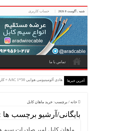
حساب کاربری
شنبه , آگوست 8 2026
تماس با ما
هادی هوایی آلومینیومی AAC و AAAC و ACSR + کارخانه ماهان کابل امیر
آخرین خبرها
خانه
/
برچسب:
خرید ماهان کابل
بایگانی/آرشیو برچسب ها :
ماهان کابل امیر صادرات سیم هوایی AAC، ACSR و ABC