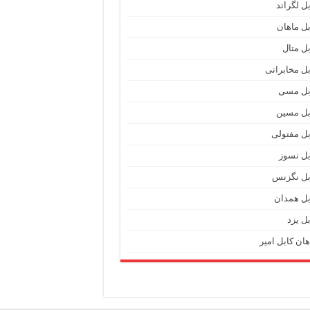
بل لگراند
بل ماهان
بل متال
بل مخابراتی
بل مسی
بل مسین
بل مفتولی
بل نسوز
بل نگزنس
بل همدان
بل یزد
هان کابل امیر