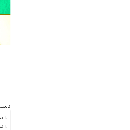
دسته
دس
فیب