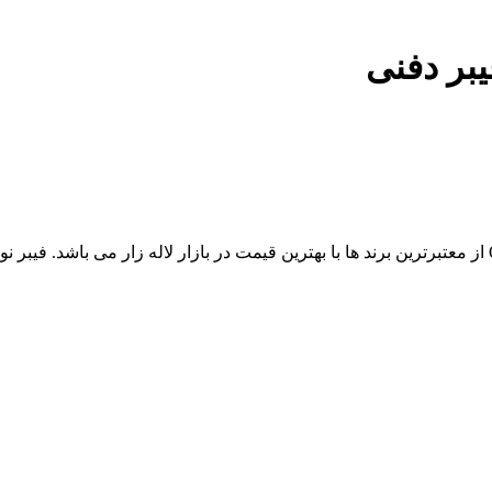
یبر دفنی
مجموعه آراد کابل، مرکز فروش عمده فیبر نوری 12 کر دفنی OBUC از معتبرترین برند ها با بهترین قیمت در با