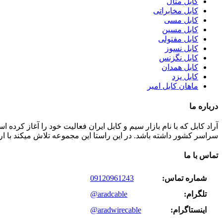
کابل متال
کابل مخابراتی
کابل مسی
کابل مسین
کابل مفتولی
کابل نسوز
کابل نگزنس
کابل همدان
کابل یزد
ماهان کابل امیر
درباره ما
سراسر کشور داشته باشد. در این راستا این مجموعه تلاش میکند با ا
تماس با ما
شماره تماس:
09120961243
تلگرام:
@aradcable
اینستاگرام:
@aradwirecable