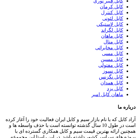
کابل فیبر نوری
کابل کرمان
کابل کنترل
کابل لئونی
کابل لاستیکی
کابل لگراند
کابل ماهان
کابل متال
کابل مخابراتی
کابل مسی
کابل مسین
کابل مفتولی
کابل نسوز
کابل نگزنس
کابل همدان
کابل یزد
ماهان کابل امیر
درباره ما
آراد کابل که با نام بازار سیم و کابل ایران فعالیت خود را آغاز کرده
است در طول 10 سال گذشته توانسته است با حذف واسطه ها و
همچنین ارائه بهترین قیمت سیم و کابل همکاری گسترده ای با
پروژه های سراسر کشور داشته باشد. در این راستا این مجموعه