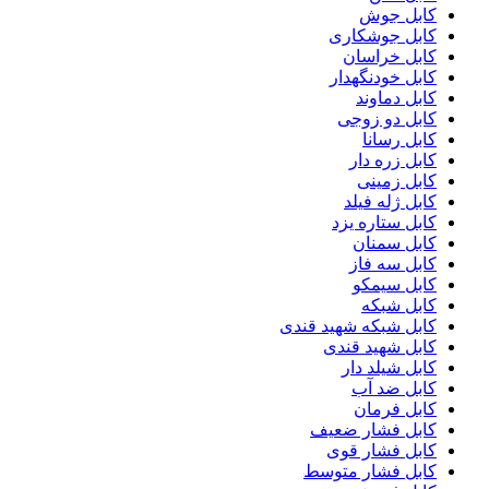
کابل جوش
کابل جوشکاری
کابل خراسان
کابل خودنگهدار
کابل دماوند
کابل دو زوجی
کابل رسانا
کابل زره دار
کابل زمینی
کابل ژله فیلد
کابل ستاره یزد
کابل سمنان
کابل سه فاز
کابل سیمکو
کابل شبکه
کابل شبکه شهید قندی
کابل شهید قندی
کابل شیلد دار
کابل ضد آب
کابل فرمان
کابل فشار ضعیف
کابل فشار قوی
کابل فشار متوسط