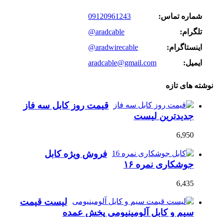
شماره تماس:
09120961243
تلگرام:
@aradcable
اینستاگرام:
@aradwirecable
ایمیل:
aradcable@gmail.com
نوشته های تازه
قیمت روز کابل سه فاز
جدیدترین لیست
6,950
فروش ویژه کابل
جوشکاری نمره ۱۶
6,435
لیست قیمت
سیم و کابل آلومینیومی پخش عمده