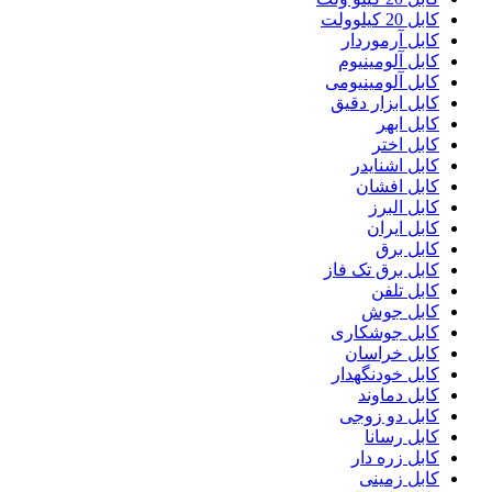
کابل 20 کیلوولت
کابل آرموردار
کابل آلومینیوم
کابل آلومینیومی
کابل ابزار دقیق
کابل ابهر
کابل اختر
کابل اشنایدر
کابل افشان
کابل البرز
کابل ایران
کابل برق
کابل برق تک فاز
کابل تلفن
کابل جوش
کابل جوشکاری
کابل خراسان
کابل خودنگهدار
کابل دماوند
کابل دو زوجی
کابل رسانا
کابل زره دار
کابل زمینی