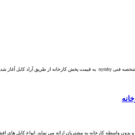
خرید عمده کابل افشان متال در سایز های متنوع تک فاز و سه فاز با شخصه فنی nymhy به
خانه
و بدون واسطه کارخانه به مشتریان ارائه می نماید. انواع کابل های ا