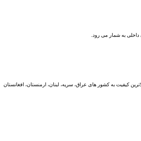
ان داخلی به شمار می رود.
ایی AAC، ACSR و کابل های خودنگهدار ABC به عراق محصولات خود را با بالاترین کیفیت به کشور های عراق، سریه، لبنان، ارمنستان، افغانستان