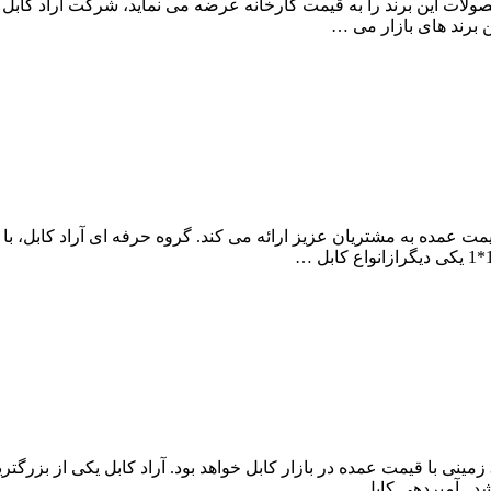
می ماهان 185*1 که این کابل و انواع محصولات این برند را به قیمت کارخانه عرضه می نم
ن برند های بازار می …
کابل آلومینیومی ماهان120*1 تک رشته را با قیمت عمده به مشتریان عزیز ارائه می کند. گروه 
مجموعه آراد کابل، نمایندگی فروش کابل آلومینیومی ماهان 16+25*3 زمینی با قیمت عمده در بازار کابل خوا
د.. آمپردهی کابل …