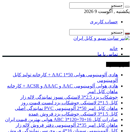
یکشنبه , آگوست 9 2026
حساب کاربری
خانه
تماس با ما
آخرین خبرها
هادی آلومینیومی هوایی 50*1 AAC + کارخانه تولید کابل
آلومینیومی
هادی هوایی آلومینیومی AAC و AAAC و ACSR + کارخانه
ماهان کابل امیر
جوشکاب یزد 2.5*3 لاستیکی نسوز نمایندگی لاله زار
کابل 1.5*2 لاستیکی جوشکاب یزد لیست قیمت روز
ماهان کابل امیر 50*2 آلومینیومی PVC نمایندگی اصلی
کابل 1.5*3 لاستیکی جوشکاب یزد فروش عمده
صادرات کابل 16+70+120*3 ABC هوایی بهترین قیمت ایران
ماهان کابل امیر 35*2 آلومینیومی دفتر فروش لاله زار
کابل آلومینیومی سمنان 16*4 پی وی سی نمایندگی فروش