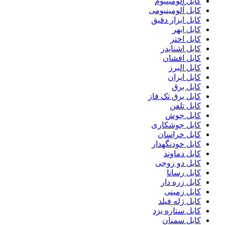
کابل آلومینیوم
کابل آلومینیومی
کابل ابزار دقیق
کابل ابهر
کابل اختر
کابل اشنایدر
کابل افشان
کابل البرز
کابل ایران
کابل برق
کابل برق تک فاز
کابل تلفن
کابل جوش
کابل جوشکاری
کابل خراسان
کابل خودنگهدار
کابل دماوند
کابل دو زوجی
کابل رسانا
کابل زره دار
کابل زمینی
کابل ژله فیلد
کابل ستاره یزد
کابل سمنان