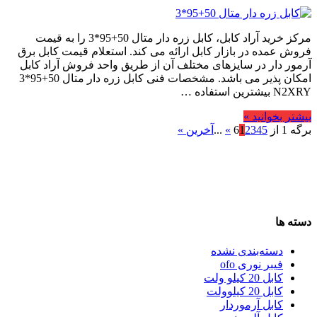
مرکز خرید آراد کابل، کابل زره دار متال 50+95*3 را به قیمت
فروش عمده در بازار کابل ارائه می کند. استعلام قیمت کابل برق
آرمور دار در سایزهای مختلف آن از طریق واحد فروش آراد کابل
امکان پذیر می باشد. مشخصات فنی کابل زره دار متال 50+95*3
N2XRY بیشترین استفاده …
بیشتر بخوانید »
برگه 1 از 6
5
4
3
2
1
»
...
آخرین »
دسته ها
دسته‌بندی نشده
فیبر نوری ofo
کابل 20 کیلو ولت
کابل 20 کیلوولت
کابل آرموردار