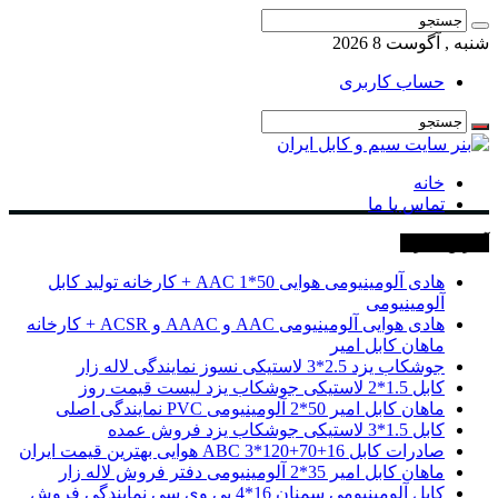
شنبه , آگوست 8 2026
حساب کاربری
خانه
تماس با ما
آخرین خبرها
هادی آلومینیومی هوایی 50*1 AAC + کارخانه تولید کابل
آلومینیومی
هادی هوایی آلومینیومی AAC و AAAC و ACSR + کارخانه
ماهان کابل امیر
جوشکاب یزد 2.5*3 لاستیکی نسوز نمایندگی لاله زار
کابل 1.5*2 لاستیکی جوشکاب یزد لیست قیمت روز
ماهان کابل امیر 50*2 آلومینیومی PVC نمایندگی اصلی
کابل 1.5*3 لاستیکی جوشکاب یزد فروش عمده
صادرات کابل 16+70+120*3 ABC هوایی بهترین قیمت ایران
ماهان کابل امیر 35*2 آلومینیومی دفتر فروش لاله زار
کابل آلومینیومی سمنان 16*4 پی وی سی نمایندگی فروش