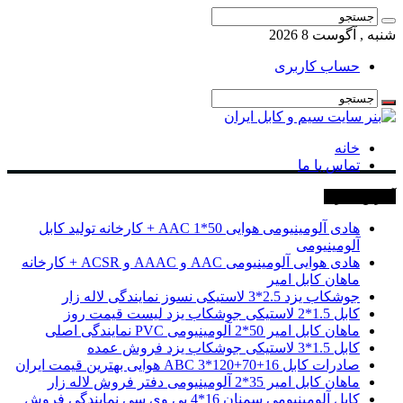
شنبه , آگوست 8 2026
حساب کاربری
خانه
تماس با ما
آخرین خبرها
هادی آلومینیومی هوایی 50*1 AAC + کارخانه تولید کابل
آلومینیومی
هادی هوایی آلومینیومی AAC و AAAC و ACSR + کارخانه
ماهان کابل امیر
جوشکاب یزد 2.5*3 لاستیکی نسوز نمایندگی لاله زار
کابل 1.5*2 لاستیکی جوشکاب یزد لیست قیمت روز
ماهان کابل امیر 50*2 آلومینیومی PVC نمایندگی اصلی
کابل 1.5*3 لاستیکی جوشکاب یزد فروش عمده
صادرات کابل 16+70+120*3 ABC هوایی بهترین قیمت ایران
ماهان کابل امیر 35*2 آلومینیومی دفتر فروش لاله زار
کابل آلومینیومی سمنان 16*4 پی وی سی نمایندگی فروش