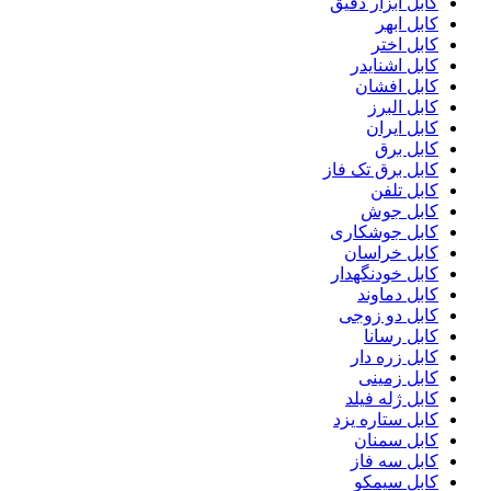
کابل ابزار دقیق
کابل ابهر
کابل اختر
کابل اشنایدر
کابل افشان
کابل البرز
کابل ایران
کابل برق
کابل برق تک فاز
کابل تلفن
کابل جوش
کابل جوشکاری
کابل خراسان
کابل خودنگهدار
کابل دماوند
کابل دو زوجی
کابل رسانا
کابل زره دار
کابل زمینی
کابل ژله فیلد
کابل ستاره یزد
کابل سمنان
کابل سه فاز
کابل سیمکو