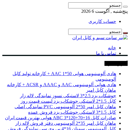
پنج‌شنبه , آگوست 6 2026
حساب کاربری
خانه
تماس با ما
آخرین خبرها
هادی آلومینیومی هوایی 50*1 AAC + کارخانه تولید کابل
آلومینیومی
هادی هوایی آلومینیومی AAC و AAAC و ACSR + کارخانه
ماهان کابل امیر
جوشکاب یزد 2.5*3 لاستیکی نسوز نمایندگی لاله زار
کابل 1.5*2 لاستیکی جوشکاب یزد لیست قیمت روز
ماهان کابل امیر 50*2 آلومینیومی PVC نمایندگی اصلی
کابل 1.5*3 لاستیکی جوشکاب یزد فروش عمده
صادرات کابل 16+70+120*3 ABC هوایی بهترین قیمت ایران
ماهان کابل امیر 35*2 آلومینیومی دفتر فروش لاله زار
کابل آلومینیومی سمنان 16*4 پی وی سی نمایندگی فروش