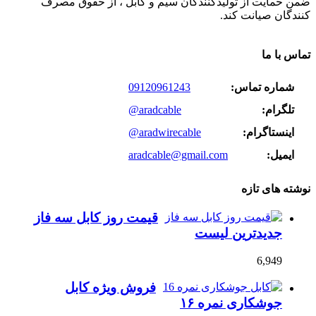
ضمن حمایت از تولیدکنندگان سیم و کابل ، از حقوق مصرف
کنندگان صیانت کند.
تماس با ما
شماره تماس:
09120961243
تلگرام:
@aradcable
اینستاگرام:
@aradwirecable
ایمیل:
aradcable@gmail.com
نوشته های تازه
قیمت روز کابل سه فاز
جدیدترین لیست
6,949
فروش ویژه کابل
جوشکاری نمره ۱۶