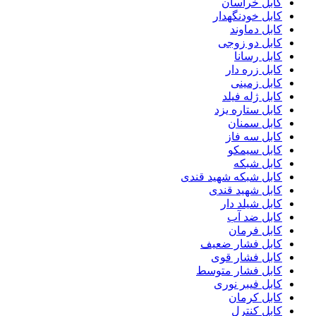
کابل خراسان
کابل خودنگهدار
کابل دماوند
کابل دو زوجی
کابل رسانا
کابل زره دار
کابل زمینی
کابل ژله فیلد
کابل ستاره یزد
کابل سمنان
کابل سه فاز
کابل سیمکو
کابل شبکه
کابل شبکه شهید قندی
کابل شهید قندی
کابل شیلد دار
کابل ضد آب
کابل فرمان
کابل فشار ضعیف
کابل فشار قوی
کابل فشار متوسط
کابل فیبر نوری
کابل کرمان
کابل کنترل