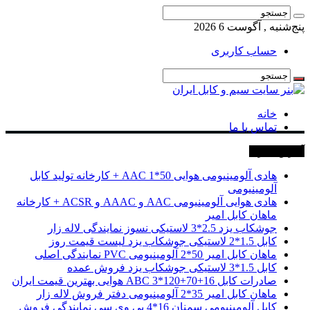
پنج‌شنبه , آگوست 6 2026
حساب کاربری
خانه
تماس با ما
آخرین خبرها
هادی آلومینیومی هوایی 50*1 AAC + کارخانه تولید کابل
آلومینیومی
هادی هوایی آلومینیومی AAC و AAAC و ACSR + کارخانه
ماهان کابل امیر
جوشکاب یزد 2.5*3 لاستیکی نسوز نمایندگی لاله زار
کابل 1.5*2 لاستیکی جوشکاب یزد لیست قیمت روز
ماهان کابل امیر 50*2 آلومینیومی PVC نمایندگی اصلی
کابل 1.5*3 لاستیکی جوشکاب یزد فروش عمده
صادرات کابل 16+70+120*3 ABC هوایی بهترین قیمت ایران
ماهان کابل امیر 35*2 آلومینیومی دفتر فروش لاله زار
کابل آلومینیومی سمنان 16*4 پی وی سی نمایندگی فروش