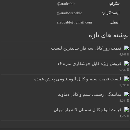
تلگرام:
@aradcable
اینستاگرام:
@aradwirecable
ایمیل:
aradcable@gmail.com
نوشته های تازه
قیمت روز کابل سه فاز جدیدترین لیست
6,948
فروش ویژه کابل جوشکاری نمره ۱۶
6,435
لیست قیمت سیم و کابل آلومینیومی پخش عمده
5,395
نمایندگی رسمی سیم و کابل دماوند
5,244
قیمت انواع کابل سمنان لاله زار تهران
4,727